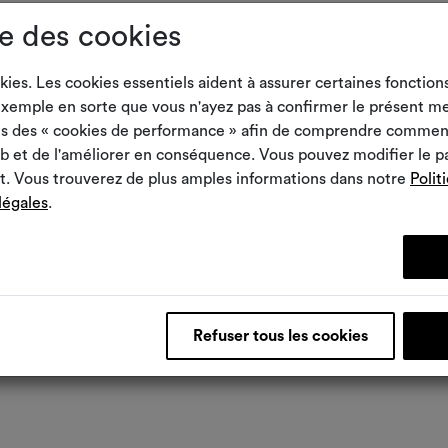
SCHMITZ medical GmbH
e des cookies
Juliane Couto
kies. Les cookies essentiels aident à assurer certaines fonction
Personalabteilung
exemple en sorte que vous n'ayez pas à confirmer le présent me
ons des « cookies de performance » afin de comprendre comment
Zum Ostenfeld 29
Web et de l'améliorer en conséquence. Vous pouvez modifier le 
. Vous trouverez de plus amples informations dans notre
Polit
58739 Wickede (Ruhr)
légales
.
personal@schmitz-medical.com
Refuser tous les cookies