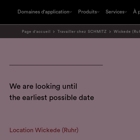
Domaines d'application
Produits
Services
À 
Page d'accueil
Travailler chez SCHMITZ
Wickede (Ru
We are looking until
the earliest possible date
Location
Wickede (Ruhr)