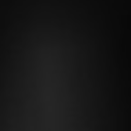
®
Partura
patients
Chariots fonctionnels,
Mobilier médical á usage
chariots ISO, chariots
général
informatiques