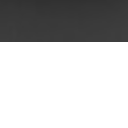
Service d’assistance
technique client
Service d’assistance technique générale
client
Du lundi au jeudi de 7 h 00 à 17 h 00