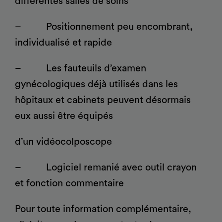
différentes salles de soins
®
Partura
patients
– Positionnement peu encombrant,
individualisé et rapide
– Les fauteuils d’examen
gynécologiques déjà utilisés dans les
Chariots fonctionnels,
Mobilier médical á usage
hôpitaux et cabinets peuvent désormais
chariots ISO, chariots
général
informatiques
eux aussi être équipés
d’un vidéocolposcope
– Logiciel remanié avec outil crayon
et fonction commentaire
Pour toute information complémentaire,