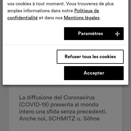
vos cookies à tout moment. Vous trouverez de plus
amples informations dans notre
Politique de
confidentialité
et dans nos
Mentions légales
.
Paramètres
Refuser tous les cookies
NEWS
20.04.2020
Accepter
SARS-CoV-2
La diffusione del Coronavirus
(COVID-19) presenta al mondo
intero una sfida senza precedenti.
Anche noi, SCHMITZ u. Söhne
GmbH & Co. KG, forniremo il…