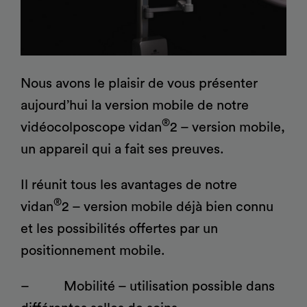
®
®
et informatiques
d'opération
arco-matic
Tabourets varimed
Accessoires pour tables
Formations pour les
l’environnement
opératoire
arco
Coussins de
d'opération
utilisateurs
positionnement
Catalogues
Nous avons le plaisir de vous présenter
aujourd’hui la version mobile de notre
Mobilier à usage médical
®
vidéocolposcope vidan
2 – version mobile,
®
Fauteuils d'examen, de
vidan
2
Orbit
un appareil qui a fait ses preuves.
traitement et
Mobilier pour blocs
Gynécologie, Vidéo
d’intervention
opératoires
colposcopie, Urologie,
Proctologie
Il réunit tous les avantages de notre
®
vidan
2 – version mobile déjà bien connu
et les possibilités offertes par un
positionnement mobile.
– Mobilité – utilisation possible dans
Lit d'accouchement
Systèmes de transport de