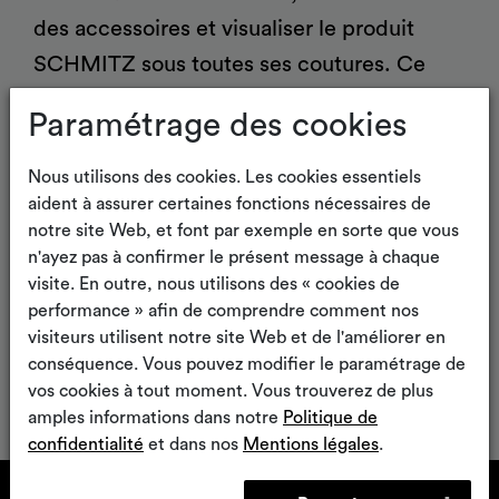
®
Partura
patients
des accessoires et visualiser le produit
SCHMITZ sous toutes ses coutures. Ce
petit quelque chose en plus (avec iOS) : La
Paramétrage des cookies
fonction de réalité augmentée vous permet
de voir comment votre produit pourrait se
Nous utilisons des cookies. Les cookies essentiels
aident à assurer certaines fonctions nécessaires de
présenter dans votre propre cabinet de
Chariots fonctionnels,
Mobilier médical á usage
chariots ISO, chariots
général
notre site Web, et font par exemple en sorte que vous
consultation.
informatiques
n'ayez pas à confirmer le présent message à chaque
visite. En outre, nous utilisons des « cookies de
performance » afin de comprendre comment nos
visiteurs utilisent notre site Web et de l'améliorer en
conséquence. Vous pouvez modifier le paramétrage de
vos cookies à tout moment. Vous trouverez de plus
amples informations dans notre
Politique de
confidentialité
et dans nos
Mentions légales
.