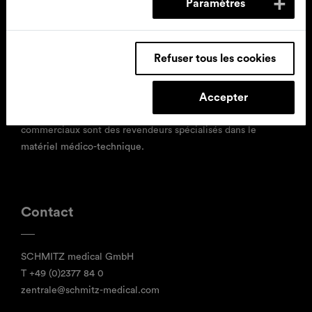
Paramètres
SCHMITZ
Refuser tous les cookies
SCHMITZ développe, fabrique et commercialise du mobilier
pour les hôpitaux et cabinets médicaux. Cette entreprise
Accepter
familiale de taille moyenne, dirigée par la 4e génération,
œuvre aujourd’hui à l’échelle mondiale. Ses partenaires
commerciaux sont des revendeurs spécialisés dans le
matériel médico-technique.
Contact
SCHMITZ medical GmbH
T
+49 (0)2377 84 0
zentrale@schmitz-medical.com