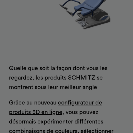
®
®
et informatiques
d'opération
arco-matic
Tabourets varimed
Accessoires pour tables
Formations pour les
l’environnement
opératoire
arco
Coussins de
d'opération
utilisateurs
positionnement
Catalogues
Mobilier à usage médical
®
Fauteuils d'examen, de
vidan
2
Orbit
traitement et
Mobilier pour blocs
Gynécologie, Vidéo
Quelle que soit la façon dont vous les
d’intervention
opératoires
colposcopie, Urologie,
regardez, les produits SCHMITZ se
Proctologie
montrent sous leur meilleur angle
Grâce au nouveau
configurateur de
produits 3D en ligne
, vous pouvez
désormais expérimenter différentes
Lit d'accouchement
Systèmes de transport de
combinaisons de couleurs, sélectionner