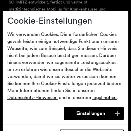
SCHMITZ entwickelt, fertigt und vertreibt
wagen
Zubehör für
Schulungen für den
Lagerungshilfen
medizintechnisches Mobiliar für Krankenhäuser und
Operationstische
Anwender
Kataloge
Arztpraxen. Das mittelständische, in vierter Generation
Cookie-Einstellungen
inhabergeführte Unternehmen agiert heute weltweit.
Vertriebspartner ist der medizintechnische Fachhandel.
Wir verwenden Cookies. Die erforderlichen Cookies
gewährleisten einige notwendige Funktionen unserer
Webseite, wie zum Beispiel, dass Sie diesen Hinweis
®
Medizinisches Mobiliar
vidan
2
Orbit
nicht bei jedem Besuch bestätigen müssen. Darüber
Untersuchungs-,
Kontakt
hinaus verwenden wir sogenannte Leistungscookies,
Behandlungs- und
OP-Mobiliar
Gynäkologie,
um zu erfahren wie unsere Besucher die Webseite
Eingriffsstühle
Videokolposkopie,
Urologie, Proktologie
verwenden, damit wir sie weiter verbessern können.
SCHMITZ medical GmbH
Sie können Ihre Cookie-Einstellungen jederzeit ändern.
T
+49 (0)2377 84 0
Mehr Informationen finden Sie in unseren
zentrale@schmitz-medical.com
Datenschutz-Hinweisen
und in unserem
legal notice
.
Technischer Kundenservice
T
+49 (0)2377 84 550
Einstellungen
service@schmitz-medical.com
®
Partura
Entbindungsbett
Patiententransporter