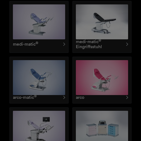
®
medi-matic
®
medi-matic
Eingriffsstuhl
Allgemeines med. Mobiliar
Funktionswagen, ISO-
Wagen, IT-Wagen
®
arco-matic
arco