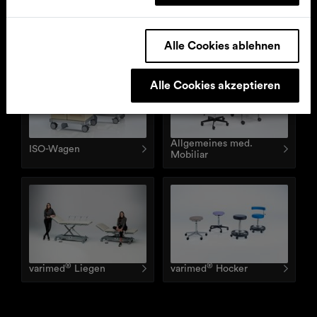
Funktionswagen
IT-Wagen
Alle Cookies ablehnen
Alle Cookies akzeptieren
Allgemeines med.
ISO-Wagen
Mobiliar
®
®
varimed
Liegen
varimed
Hocker