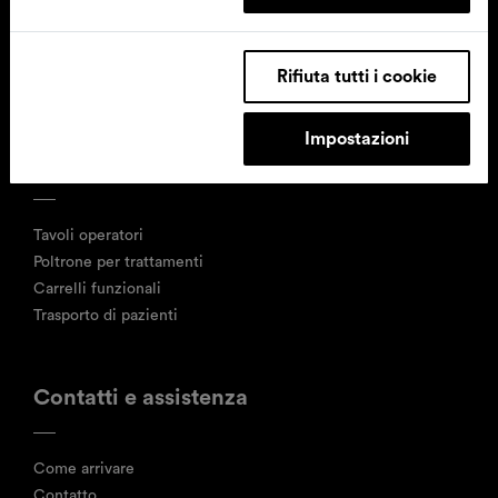
Assistenza tecnica clienti
T
+49 (0)2377 84 549
service@schmitz-medical.com
Rifiuta tutti i cookie
Impostazioni
Prodotti
Carrelli funzionali, carrelli
Arredamento generico per
ISO e carrelli informatici
il settore medicale
Tavoli operatori
Poltrone per trattamenti
Carrelli funzionali
Trasporto di pazienti
Contatti e assistenza
Come arrivare
Contatto