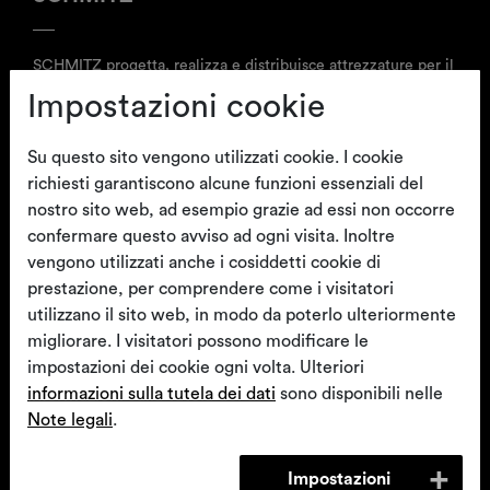
®
IT
operatori
arco-matic
Accessori per tavoli
Istruzione per utenti
operatorie
arco
Posizionatori
operatori
Cataloghi
SCHMITZ progetta, realizza e distribuisce attrezzature per il
settore medicale pensate per studi medici e ospedali.
Impostazioni cookie
Questa azienda di medie dimensioni a conduzione familiare,
attualmente sotto la guida della quarta generazione, gode
Su questo sito vengono utilizzati cookie. I cookie
ormai di un respiro internazionale. I suoi partner di
richiesti garantiscono alcune funzioni essenziali del
Arredamento medico
distribuzione sono i rivenditori specializzati nel settore
nostro sito web, ad esempio grazie ad essi non occorre
®
Poltrone per visite e
vidan
2
Orbit
medicale.
confermare questo avviso ad ogni visita. Inoltre
trattamenti e poltrone
Arredamento per
Ginecologia, Video
operatorie
ambulatori e sale
colposcopia, Urologia,
vengono utilizzati anche i cosiddetti cookie di
operatorie
Proctologia
prestazione, per comprendere come i visitatori
utilizzano il sito web, in modo da poterlo ulteriormente
Contatti
migliorare. I visitatori possono modificare le
impostazioni dei cookie ogni volta. Ulteriori
informazioni sulla tutela dei dati
sono disponibili nelle
SCHMITZ medical GmbH
Note legali
.
T
+49 (0)2377 84 0
zentrale@schmitz-medical.com
®
Letto da parto Partura
Barelle per trasporto
Impostazioni