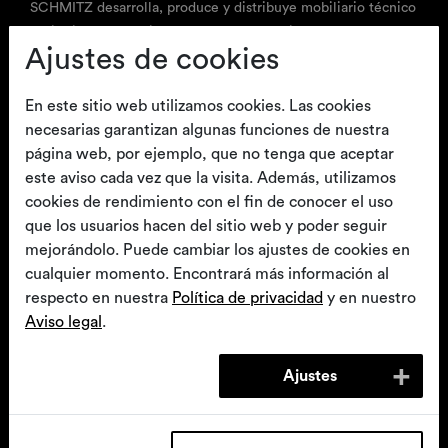
SCHMITZ desarrolla, produce y distribuye mobiliario técnico
®
IT
mesas de operaciones
arco-matic
Accesorios para
Cursos para usuarios
medioambiental
quirofanos
arco
Ayudas para el
sanitario para hospitales y consultas médicas. Esta empresa
mesas de operaciones
posicionamiento
Ajustes de cookies
Catálogos
mediana privada, dirigida por la cuarta generación, opera
actualmente a escala mundial. Distribución en tiendas
especializadas en sistemas médicos.
En este sitio web utilizamos cookies. Las cookies
necesarias garantizan algunas funciones de nuestra
página web, por ejemplo, que no tenga que aceptar
Mobiliario clinico
este aviso cada vez que la visita. Además, utilizamos
®
Contacto
Sillones para
vidan
2
Orbit
cookies de rendimiento con el fin de conocer el uso
reconocimiento,
Mobiliario para
Ginecología,
que los usuarios hacen del sitio web y poder seguir
tratamiento y
ambulatorios y quirófanos
videocolposcopia, urología,
mejorándolo. Puede cambiar los ajustes de cookies en
intervenciones
proctología
SCHMITZ medical GmbH
cualquier momento. Encontrará más información al
T
+49 (0)2377 84 0
respecto en nuestra
Política de privacidad
y en nuestro
zentrale@schmitz-medical.com
Aviso legal
.
Servicio técnico de atención al cliente
Ajustes
T
+49 (0)2377 84 549
service@schmitz-medical.com
®
Partura
cama de partos
Camillas de transporte