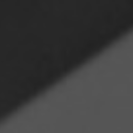
Carros funcionales, carros
Mobiliario clínico general
ISO y carros informáticos