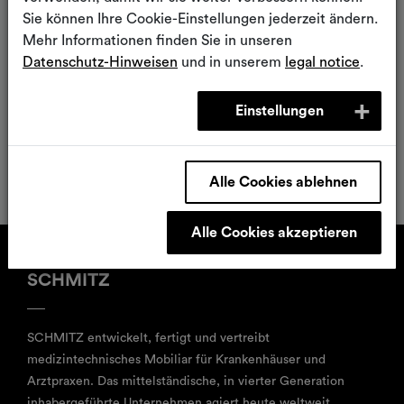
wurde.
Sie können Ihre Cookie-Einstellungen jederzeit ändern.
Mehr Informationen finden Sie in unseren
Überzeugen Sie sich selbst!
Datenschutz-Hinweisen
und in unserem
legal notice
.
Klicken Sie hier!
Einstellungen
Alle Cookies ablehnen
Alle Cookies akzeptieren
SCHMITZ
SCHMITZ entwickelt, fertigt und vertreibt
medizintechnisches Mobiliar für Krankenhäuser und
Arztpraxen. Das mittelständische, in vierter Generation
inhabergeführte Unternehmen agiert heute weltweit.