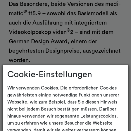
Das Besondere, beide Versionen des medi-
®
matic
115.9 – sowohl das Basismodell als
auch die Ausführung mit integriertem
®
Videokolposkop vidan
2 – sind mit dem
German Design Award, einem der
Allgemeines med. Mobiliar
Funktionswagen, ISO-
begehrtesten Designpreise, ausgezeichnet
Wagen, IT-Wagen
worden.
Cookie-Einstellungen
Ein ansprechendes Design und ein klares
Farbkonzept haben bei SCHMITZ
Wir verwenden Cookies. Die erforderlichen Cookies
traditionell einen sehr hohen Stellenwert.
gewährleisten einige notwendige Funktionen unserer
Webseite, wie zum Beispiel, dass Sie diesen Hinweis
Umso schöner ist es, dass dieser hohe
nicht bei jedem Besuch bestätigen müssen. Darüber
Anspruch an unsere Produkte mit diesen
hinaus verwenden wir sogenannte Leistungscookies,
beiden Auszeichnungen erneut bestätigt
um zu erfahren wie unsere Besucher die Webseite
verwenden, damit wir sie weiter verbessern können.