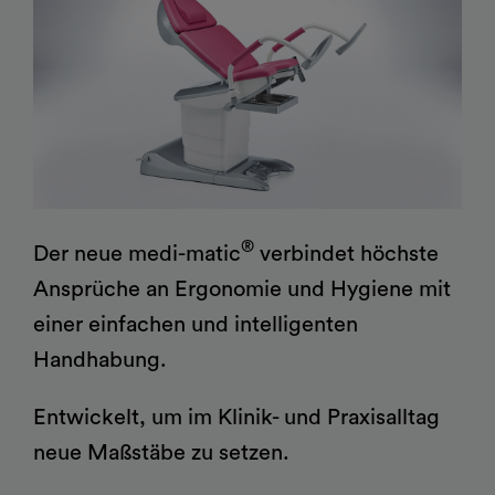
wagen
Zubehör für
Schulungen für den
Lagerungshilfen
Operationstische
Anwender
Kataloge
®
Medizinisches Mobiliar
vidan
2
Orbit
Untersuchungs-,
Behandlungs- und
OP-Mobiliar
Gynäkologie,
®
Der neue medi-matic
verbindet höchste
Eingriffsstühle
Videokolposkopie,
Ansprüche an Ergonomie und Hygiene mit
Urologie, Proktologie
einer einfachen und intelligenten
Handhabung.
Entwickelt, um im Klinik- und Praxisalltag
neue Maßstäbe zu setzen.
®
Partura
Entbindungsbett
Patiententransporter